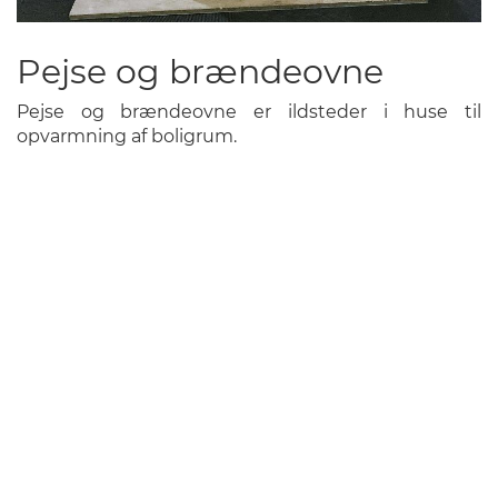
Pejse og brændeovne
Pejse og brændeovne er ildsteder i huse til
opvarmning af boligrum.
Læs mere
o
Pe
o
b