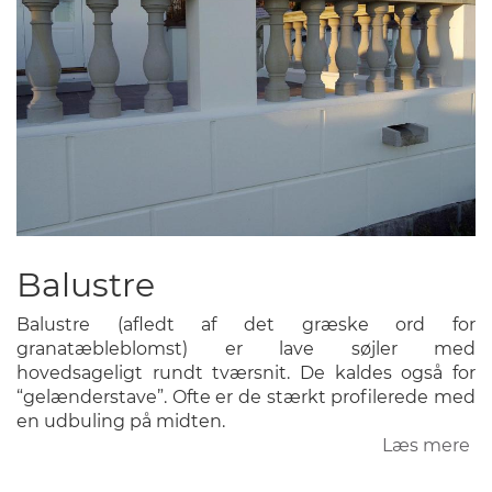
Balustre
Balustre (afledt af det græske ord for
granatæbleblomst) er lave søjler med
hovedsageligt rundt tværsnit. De kaldes også for
“gelænderstave”. Ofte er de stærkt profilerede med
en udbuling på midten.
Læs mere
o
Ba