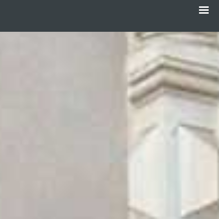
Menu
Gå
til
hovedindhold