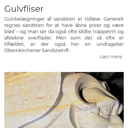
Gulvfliser
Gulvbelægninger af sandsten er tidløse. Generelt
regnes sandsten for at have åbne porer og være
blød – og man ser da også ofte slidte trappetrin og
afslebne overflader. Men som det så ofte er
tilfældet, er der også her en undtagelse:
Obernkirchener Sandstein®.
Læs mere
o
Gu