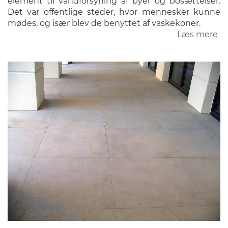
element til vandforsyning af byer og bosættelser.
Det var offentlige steder, hvor mennesker kunne
mødes, og især blev de benyttet af vaskekoner.
Læs mere
o
Br
o
Sp