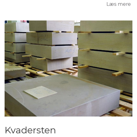
Læs mere
o
Ku
Kvadersten