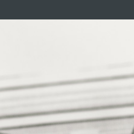
Gå
til
hovedindhold