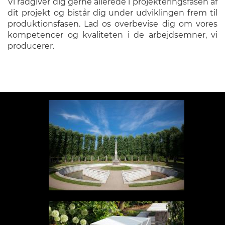
Vi rådgiver dig gerne allerede i projekteringsfasen af
dit projekt og bistår dig under udviklingen frem til
produktionsfasen.
Lad os overbevise dig om vores
kompetencer og kvaliteten i de arbejdsemner, vi
producerer.