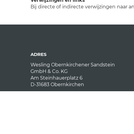
Verwijzingen en links
Bij directe of indirecte verwijzingen naar a
ADRES
Wesling Obernkirchener Sandstein
GmbH & Co. KG
Am Steinhauerplatz 6
D-31683 Obernkirchen
CONTACT
E-Mail:
obernkirchener-sandstein (at) fw-we
Telefon: +49 (0) 5724 972010