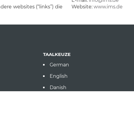
E-mail:
info@ims.de
ndere websites (“links”) die
Website:
www.ims.de
TAALKEUZE
German
English
Danish
LINKS
sling.de
Producten
Referenties