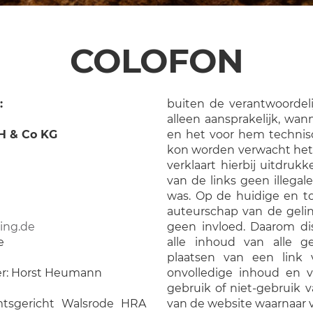
COLOFON
:
buiten de verantwoordeli
alleen aansprakelijk, wan
H & Co KG
en het voor hem technisc
kon worden verwacht het 
verklaart hierbij uitdru
van de links geen illega
was. Op de huidige en t
auteurschap van de geli
ing.de
geen invloed. Daarom dist
e
alle inhoud van alle g
plaatsen van een link ve
er: Horst Heumann
onvolledige inhoud en vo
gebruik of niet-gebruik v
mtsgericht Walsrode HRA
van de website waarnaar 