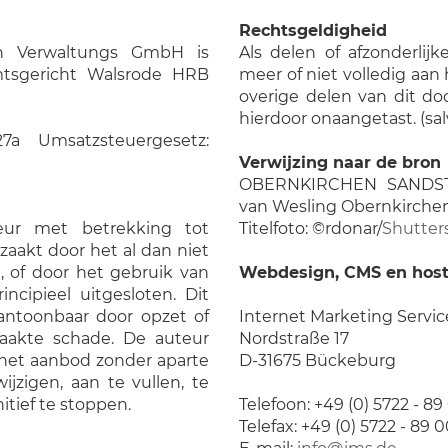
Rechtsgeldigheid
in Verwaltungs GmbH is
Als delen of afzonderlij
mtsgericht Walsrode HRB
meer of niet volledig aan
overige delen van dit d
hierdoor onaangetast. (sal
7a Umsatzsteuergesetz:
Verwijzing naar de bron
OBERNKIRCHEN SANDSTE
van Wesling Obernkirche
teur met betrekking tot
Titelfoto: ©rdonar/
Shutter
zaakt door het al dan niet
 of door het gebruik van
Webdesign, CMS en host
incipieel uitgesloten. Dit
aantoonbaar door opzet of
Internet Marketing Serv
zaakte schade. De auteur
Nordstraße 17
, het aanbod zonder aparte
D-31675 Bückeburg
ijzigen, aan te vullen, te
nitief te stoppen.
Telefoon: +49 (0) 5722 - 8
Telefax: +49 (0) 5722 - 89 0