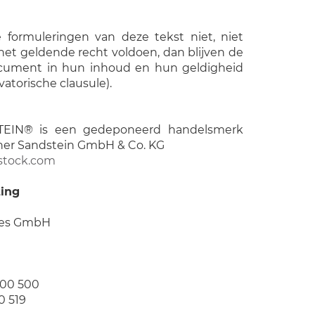
ke formuleringen van deze tekst niet, niet
 het geldende recht voldoen, dan blijven de
ocument in hun inhoud en hun geldigheid
vatorische clausule).
IN® is een gedeponeerd handelsmerk
ner Sandstein GmbH & Co. KG
stock.com
ing
ices GmbH
9 00 500
0 519