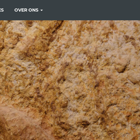
ES
OVER ONS